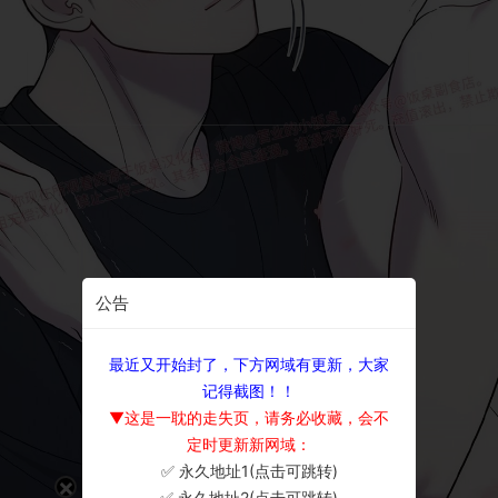
公告
最近又开始封了，下方网域有更新，大家
记得截图！！
▼这是一耽的走失页，请务必收藏，会不
定时更新新网域：
✅ 永久地址1(点击可跳转)
×
✅ 永久地址2(点击可跳转)