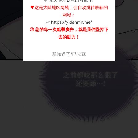
▼这是大陆地区网域，会自动跳转最新的
网域：
✅ https://yidanmh.me/
😘 您的每一次點擊廣告，就是我們堅持下
去的動力！
朕知道了/已收藏