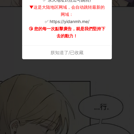
▼这是大陆地区网域，会自动跳转最新的
网域：
✅ https://yidanmh.me/
😘 您的每一次點擊廣告，就是我們堅持下
去的動力！
朕知道了/已收藏