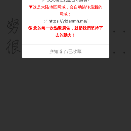
▼这是大陆地区网域，会自动跳转最新的
网域：
✅ https://yidanmh.me/
😘 您的每一次點擊廣告，就是我們堅持下
去的動力！
朕知道了/已收藏