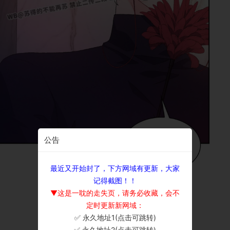
公告
最近又开始封了，下方网域有更新，大家
记得截图！！
▼这是一耽的走失页，请务必收藏，会不
定时更新新网域：
✅ 永久地址1(点击可跳转)
×
✅ 永久地址2(点击可跳转)