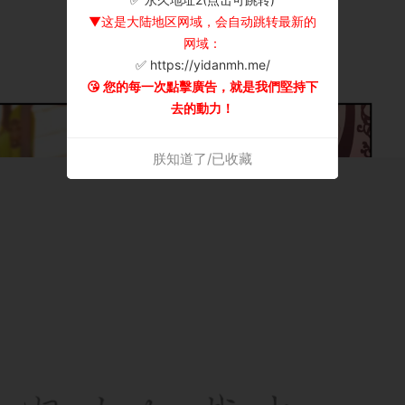
▼这是大陆地区网域，会自动跳转最新的
网域：
✅ https://yidanmh.me/
😘 您的每一次點擊廣告，就是我們堅持下
去的動力！
朕知道了/已收藏