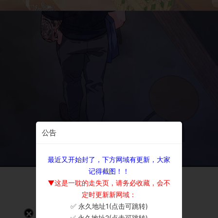
公告
最近又开始封了，下方网域有更新，大家
记得截图！！
▼这是一耽的走失页，请务必收藏，会不
定时更新新网域：
✅ 永久地址1(点击可跳转)
×
✅ 永久地址2(点击可跳转)