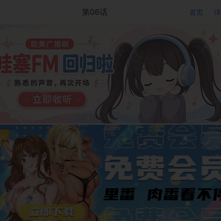
第06话
首页
详