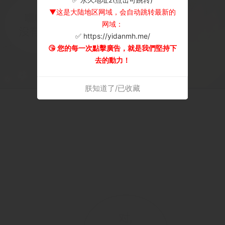
▼这是大陆地区网域，会自动跳转最新的
网域：
✅ https://yidanmh.me/
😘 您的每一次點擊廣告，就是我們堅持下
去的動力！
朕知道了/已收藏