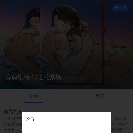
收藏
海葵剧场/银莲花剧场
详情
选集
作品简介
公告
《아네모네 극장》\r\n平台：Lezhin\r\n因父亲保守而承受巨大压力
的成浩患有慢性头痛。为了摆脱头痛，他吃了整颗药丸，不小心吻了
一个男人。而且我觉得那种剧烈的头痛正在消失……是因为药物吗？