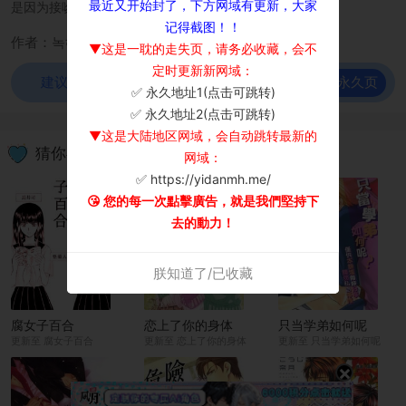
最近又开始封了，下方网域有更新，大家
是因为接吻吗？
记得截图！！
作者：녹해&조이
▼这是一耽的走失页，请务必收藏，会不
定时更新新网域：
前往永久页
建议使用谷歌浏览器观看！
✅ 永久地址1(点击可跳转)
×
✅ 永久地址2(点击可跳转)
▼这是大陆地区网域，会自动跳转最新的
猜你喜欢
网域：
✅ https://yidanmh.me/
😘 您的每一次點擊廣告，就是我們堅持下
去的動力！
朕知道了/已收藏
腐女子百合
恋上了你的身体
只当学弟如何呢
更新至 腐女子百合
更新至 恋上了你的身体
更新至 只当学弟如何呢
×