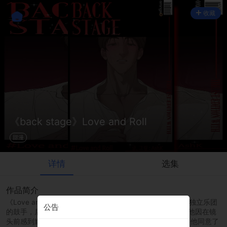
收藏
《back stage》Love and Roll
甜漫
详情
选集
作品简介
《Love and Roll》\r\n平台:ridibooks\r\n德熙是一位不知名独立乐团
公告
的鼓手，后来成为着名乐团并收到了拍摄照片的邀请。\r\n他因在镜
头前感到尴尬而拒绝拍照，但因为暗恋并仰慕已久的李真，他同意了