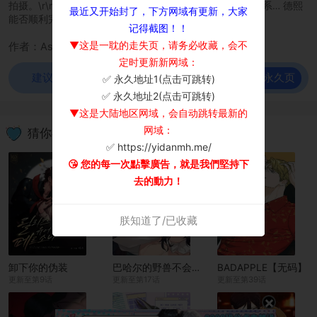
拍摄。\r\n但不知为何，他误会了李真，引诱他发生肉体关系… 德熙
最近又开始封了，下方网域有更新，大家
能否顺利完成写真拍摄，并与李真实现单恋呢？
记得截图！！
▼这是一耽的走失页，请务必收藏，会不
作者：AshK
定时更新新网域：
前往永久页
建议使用谷歌浏览器观看！
✅ 永久地址1(点击可跳转)
×
✅ 永久地址2(点击可跳转)
▼这是大陆地区网域，会自动跳转最新的
网域：
猜你喜欢
✅ https://yidanmh.me/
😘 您的每一次點擊廣告，就是我們堅持下
去的動力！
朕知道了/已收藏
卸下你的伪装
巴哈尔的野兽不会放过猎物
BADAPPLE【无码】
更新至第9话
更新至第17话
更新至第39话
×