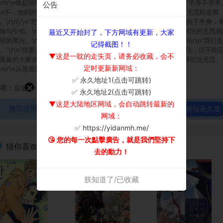
r\n\r\n收起猎雕的梦，撇过一旁一起厕所的男人。\r\n这个男人的下半身不寻常
公告
r\n不，他妈的。\"这是什么？\"\r\n急忙抬起头确认脸，高个子新生无范站在那
。\r\n\r\n”把眼镜脱下吧”\r\n”非常适合您的眼睛！ ”\r\n爲了武范的下半身，
地勾引他。\r\n对像那裡一样高和坚硬的铁壁和不是β而是优性阿尔法的无范感
最近又开始封了，下方网域有更新，大家
望的星河。\r\n正当我准备放弃一切的时候，摘下眼镜的无范。\r\n\r\n“我们走
记得截图！！
。”\r\n“你要去哪裡？”\r\n“我们去做爱吧。”\r\n\r\n虽然讨厌阿尔法，但不能
▼这是一耽的走失页，请务必收藏，会不
英俊的大家伙的ω星河。\r\n疯狂执着于信息素的“反转魅力”宇成阿尔法无范。
定时更新新网域：
r\n\r\n从形质到性格都不同的两个人令人眩晕和火辣的前途是？！
✅ 永久地址1(点击可跳转)
×
者：삼팔,수수,할로윈
✅ 永久地址2(点击可跳转)
▼这是大陆地区网域，会自动跳转最新的
建议使用谷歌浏览器观看！
前往永久页
网域：
✅ https://yidanmh.me/
😘 您的每一次點擊廣告，就是我們堅持下
猜你喜欢
去的動力！
朕知道了/已收藏