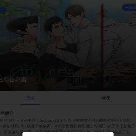
收
迷恋信息素
详情
选集
作品简介
로몬 페티시\r\n平台：ridibooks\r\n怀着下麵要找特别大的新生的远大梦想。
r\n参加MT的4年级复学生成河。\r\n当我看到身高超过190厘米的高个子新生无
，稍微激动了一下，但看到戴着厚厚的角框眼镜的脸，幹净利落地收起了心。