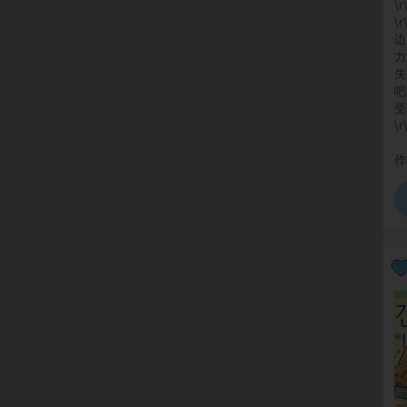
\
\
边
力
失
吧
受
\
作