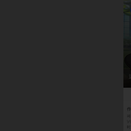
페
\
时