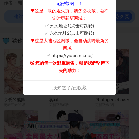
作者：태성/지락
记得截图！！
▼这是一耽的走失页，请务必收藏，会不
前往永久页
建议使用谷歌浏览器观看！
定时更新新网域：
✅ 永久地址1(点击可跳转)
×
✅ 永久地址2(点击可跳转)
猜你喜欢
▼这是大陆地区网域，会自动跳转最新的
网域：
✅ https://yidanmh.me/
😘 您的每一次點擊廣告，就是我們堅持下
去的動力！
朕知道了/已收藏
亲爱的熊熊
娑诃
PhotogenicLover-上镜的恋人-
更新至第07话
更新至第6话
更新至第1话
×