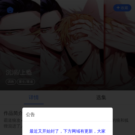
收藏
沉溺/上瘾
调教
重生/重逢
详情
选集
作品简介
公告
霸道狼攻×傲娇美貌狐受。由于文明社会的发展而失去家园的狼和狐
狸混进了人类中所发生的事情......
最近又开始封了，下方网域有更新，大家