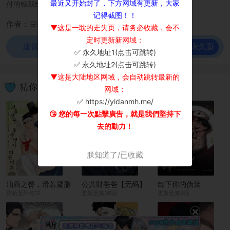
最近又开始封了，下方网域有更新，大家
付的钱我给你，我们去哥家吧。”
记得截图！！
作者：모몽
▼这是一耽的走失页，请务必收藏，会不
定时更新新网域：
前往永久页
建议使用谷歌浏览器观看！
✅ 永久地址1(点击可跳转)
×
✅ 永久地址2(点击可跳转)
▼这是大陆地区网域，会自动跳转最新的
猜你喜欢
网域：
✅ https://yidanmh.me/
😘 您的每一次點擊廣告，就是我們堅持下
去的動力！
朕知道了/已收藏
油商之臀，滑若凝脂
公共财爸爸【无码】
卸下你的伪装
更新至外传12
更新至第36话
更新至第9话
×