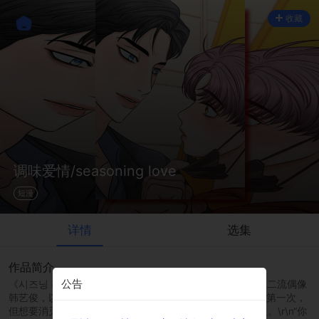
收藏
调味爱情/seasoning love
短漫
详情
选集
作品简介
公告
《시즈닝 러브》\r\n作为王牌主持人李道元的嘉宾来访的前二流偶像
韩艺俊，以及道元上班路上听的电台DJ。\r\n虽然是男人的第一次，
但想要消灭好朋友艺俊的道元却对艺俊给他的钱感到不舒服。\r\n“你