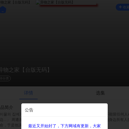
收
异物之家【台版无码】
待分类
详情
选集
作品简介
公告
이물의 집에》 平台：bomtoon 「你注定要孤零零地过一辈子，不能留任何人
边…」 周遭亲友接连发生意外，崔权终于相信自己生来就会威胁到身边所有人
命，于是他决定一个人低调过日子。
最近又开始封了，下方网域有更新，大家