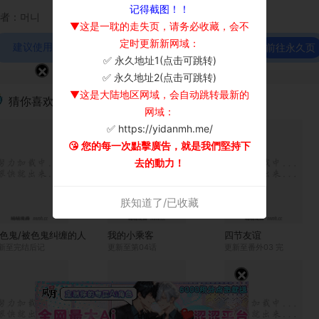
记得截图！！
者：머니
▼这是一耽的走失页，请务必收藏，会不
定时更新新网域：
建议使用谷歌浏览器观看！
前往永久页
✅ 永久地址1(点击可跳转)
×
✅ 永久地址2(点击可跳转)
▼这是大陆地区网域，会自动跳转最新的
猜你喜欢
网域：
✅ https://yidanmh.me/
😘 您的每一次點擊廣告，就是我們堅持下
去的動力！
朕知道了/已收藏
色鬼/被色鬼纠缠的人
我的小乘客
四节友谊
新至完结后记
更新至第04话
更新至番外03 完
×