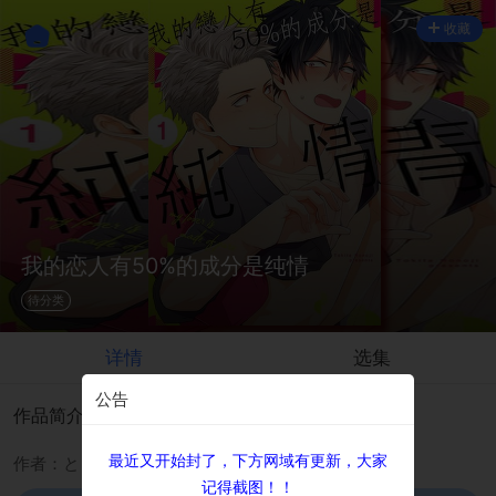
收藏
我的恋人有50%的成分是纯情
待分类
详情
选集
公告
作品简介
最近又开始封了，下方网域有更新，大家
作者：ときたほのじ
记得截图！！