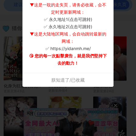
前往永久页
建议使用谷歌浏览器观看！
▼这是一耽的走失页，请务必收藏，会不
定时更新新网域：
✅ 永久地址1(点击可跳转)
×
✅ 永久地址2(点击可跳转)
猜你喜欢
▼这是大陆地区网域，会自动跳转最新的
网域：
✅ https://yidanmh.me/
😘 您的每一次點擊廣告，就是我們堅持下
去的動力！
朕知道了/已收藏
化身为狂攻的棉花团子
threedive
我的x爸爸
更新至外传4
更新至第43话
更新至第24话
×