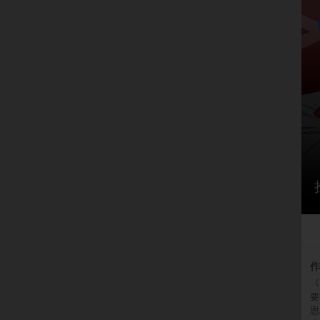
《
要
恩