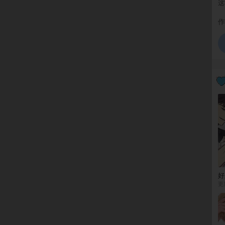
这
作
更