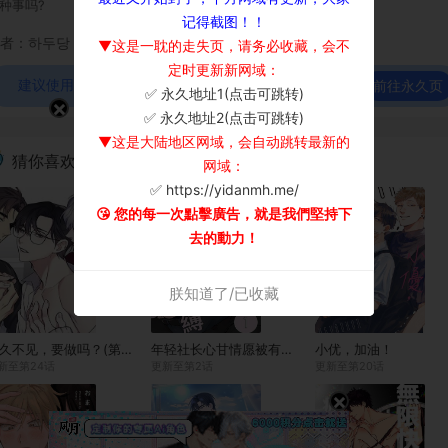
种事吗?
记得截图！！
者：하두당
▼这是一耽的走失页，请务必收藏，会不
定时更新新网域：
建议使用谷歌浏览器观看！
前往永久页
✅ 永久地址1(点击可跳转)
×
✅ 永久地址2(点击可跳转)
▼这是大陆地区网域，会自动跳转最新的
猜你喜欢
网域：
✅ https://yidanmh.me/
😘 您的每一次點擊廣告，就是我們堅持下
去的動力！
朕知道了/已收藏
好久不见，要做吗？(第二部)/初恋你好/好久不见，来一发？
年轻社长心甘情愿被有隐情的面包店束缚
小优，加油！
新至第24话
更新至第2话
更新至第20话
×