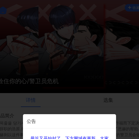
收
拴住你的心/警卫员危机
详情
选集
作品简介
公告
목줄을 당기시오》\r\n平台：lezhin\r\n因为受够了雇主们的作威作福而下定
辞职的浩原.却在以为是自己最后一次作为警卫员出席的场合受到了恩赫的帮助
赫则以这件事为诱饵半威胁的要他成为自己的警卫员…但一个平凡的警卫员会
最近又开始封了，下方网域有更新，大家