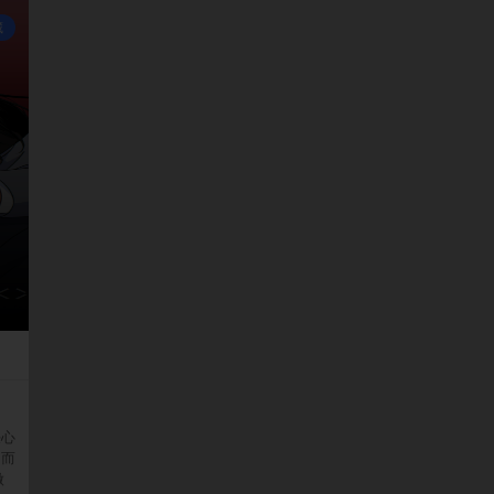
藏
决心
.而
做