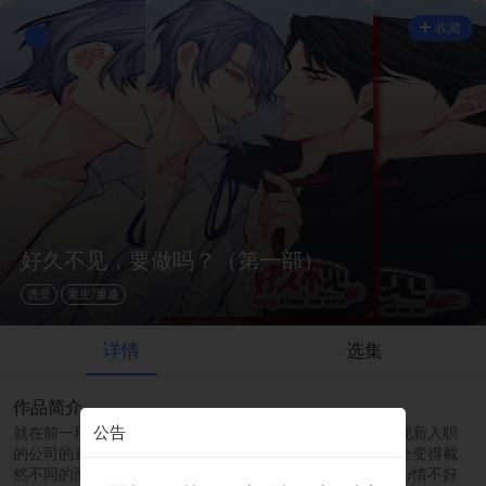
收藏
好久不见，要做吗？（第一部）
诱受
重生/重逢
详情
选集
作品简介
公告
就在前一秒还认为自己的人生没有什么倒霉的地方 ，却发现新入职
的公司的直属上司是自己的前男友， 和过去阴暗的形象完全变得截
然不同的而俊 ，上班第一天就被而俊吩咐一直加班，因为心情不好