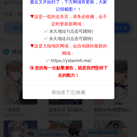
最近又开始封了，下方网域有更新，大家
去约了pao友， 发现这件事的而俊心情很微妙。
记得截图！！
作者：뭉반
▼这是一耽的走失页，请务必收藏，会不
定时更新新网域：
前往永久页
建议使用谷歌浏览器观看！
✅ 永久地址1(点击可跳转)
×
✅ 永久地址2(点击可跳转)
▼这是大陆地区网域，会自动跳转最新的
猜你喜欢
网域：
✅ https://yidanmh.me/
😘 您的每一次點擊廣告，就是我們堅持下
去的動力！
朕知道了/已收藏
一夜羁绊
波涛之岸【台版无码】
财阀斗争/相爱相sha的财阀
更新至第09话
更新至第25话
更新至第11话 完
×