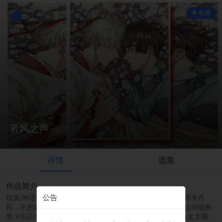
收藏
若风之声
详情
选集
作品简介
公告
耽美/神话/冒险\n王盛星为医治母亲，与好友瀚州一同入海寻求丹
药，不想遇到海难飘落孤岛被丹霞仙人所救......\n忠厚坚毅运动细胞
受 X亦正亦邪傲娇攻 \n是偏写实的佳作，喜欢请去微博支持太太哦，