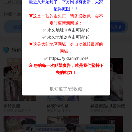
最近又开始封了，下方网域有更新，大家
此处只更3章节，其他可去bilibili漫画追更
记得截图！！
作者：元子
▼这是一耽的走失页，请务必收藏，会不
定时更新新网域：
前往永久页
建议使用谷歌浏览器观看！
✅ 永久地址1(点击可跳转)
×
✅ 永久地址2(点击可跳转)
▼这是大陆地区网域，会自动跳转最新的
猜你喜欢
网域：
✅ https://yidanmh.me/
😘 您的每一次點擊廣告，就是我們堅持下
去的動力！
朕知道了/已收藏
辗转反侧
体验XX现场
异爱鞭挞/以爱为鞭
更新至 第10话完结
更新至AU外传9
更新至第40话
×