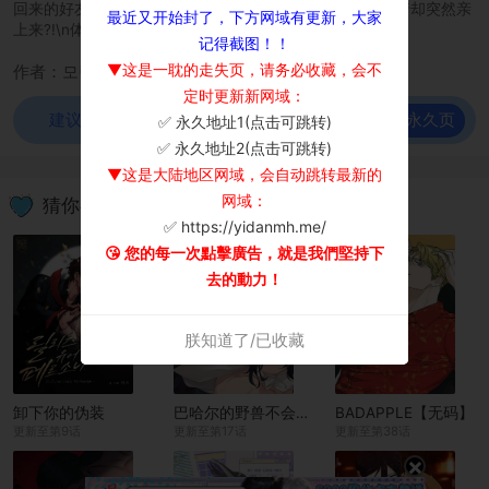
回来的好友哥哥家。哥变高变帅还要我哄他睡觉，哄着哄着却突然亲
最近又开始封了，下方网域有更新，大家
上来?!\n体验完整的「我的收藏」\n
记得截图！！
▼这是一耽的走失页，请务必收藏，会不
作者：모락
定时更新新网域：
前往永久页
建议使用谷歌浏览器观看！
✅ 永久地址1(点击可跳转)
×
✅ 永久地址2(点击可跳转)
▼这是大陆地区网域，会自动跳转最新的
网域：
猜你喜欢
✅ https://yidanmh.me/
😘 您的每一次點擊廣告，就是我們堅持下
去的動力！
朕知道了/已收藏
卸下你的伪装
巴哈尔的野兽不会放过猎物
BADAPPLE【无码】
更新至第9话
更新至第17话
更新至第38话
×