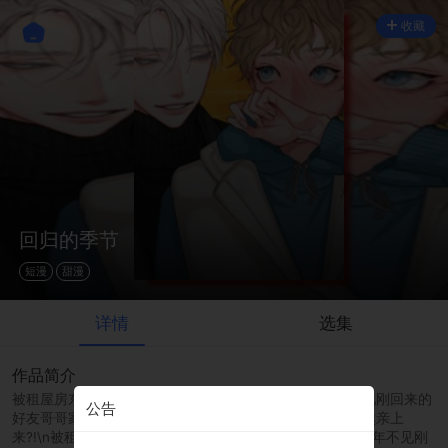
收藏
回归的季节
短漫
甜漫
详情
选集
作品简介
被租屋房东赶出来，好友帮我想办法，暂时借住在多年不见刚回来的
公告
好友哥哥家。哥变高变帅还要我哄他睡觉，哄着哄着却突然亲上
来?!\n被租屋房东赶出来，好友帮我想办法，暂时借住在多年不见刚