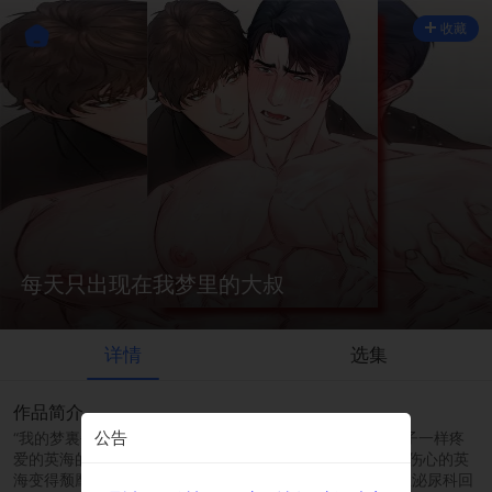
收藏
每天只出现在我梦里的大叔
详情
选集
作品简介
公告
“我的梦裏每天都只有大叔出来。”\r\n泰焕把从小就像亲侄子一样疼
爱的英海的炸弹告白当成玩笑。\r\n因为泰焕的这种反应而伤心的英
海变得颓靡，\r\n“再帮我塞一个更大更粗的就好了。”\r\n从泌尿科回