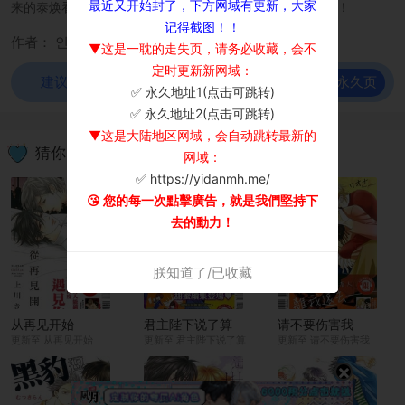
最近又开始封了，下方网域有更新，大家
来的泰焕看到了新的喜好，两人的关系迎来了新的局面…？！
记得截图！！
作者： 인폴
▼这是一耽的走失页，请务必收藏，会不
定时更新新网域：
前往永久页
建议使用谷歌浏览器观看！
✅ 永久地址1(点击可跳转)
×
✅ 永久地址2(点击可跳转)
▼这是大陆地区网域，会自动跳转最新的
猜你喜欢
网域：
✅ https://yidanmh.me/
😘 您的每一次點擊廣告，就是我們堅持下
去的動力！
朕知道了/已收藏
从再见开始
君主陛下说了算
请不要伤害我
更新至 从再见开始
更新至 君主陛下说了算
更新至 请不要伤害我
×