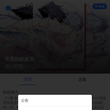
收藏
寻觅你的波浪
高H
女王受
详情
选集
作品简介
《너를 찾는 파도》\r\n平台：lezhin\r\n别名：寻觅你的波涛\r\n国家
公告
花样滑冰明星意林，作为孤儿长大的他，总是特别嚮往家庭的温暖，
有一天，他遇到了国家游泳健将…\r\n对欧米茄的气味产生负面反应